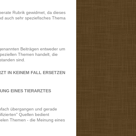
erate Rubrik gewidmet, da dieses
und auch sehr speziefisches Thema
 genannten Beiträgen entweder um
peziellen Themen handelt, die
standen sind.
RZT IN KEINEM FALL ERSETZEN
TUNG EINES TIERARZTES
nfach übergangen und gerade
fizierten" Quellen bedient
vielen Themen - die Meinung eines