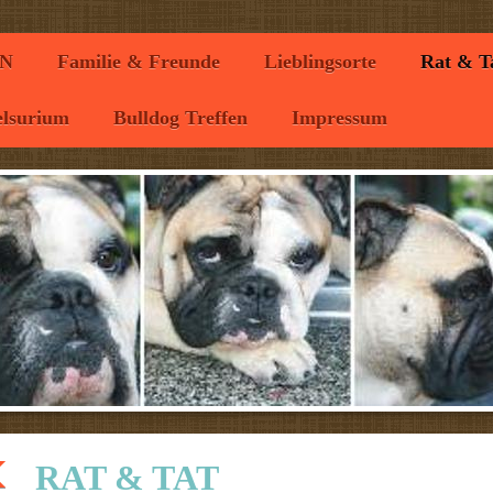
N
Familie & Freunde
Lieblingsorte
Rat & T
lsurium
Bulldog Treffen
Impressum
RAT & TAT