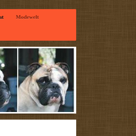
at
Modewelt